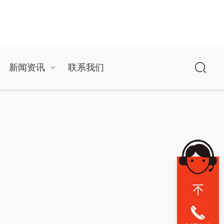
新闻资讯
联系我们