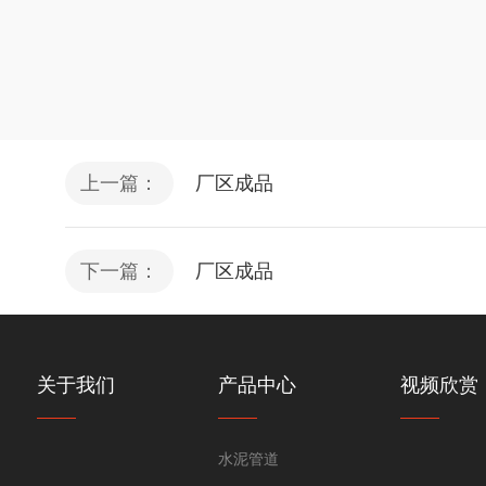
上一篇：
厂区成品
下一篇：
厂区成品
关于我们
产品中心
视频欣赏
水泥管道