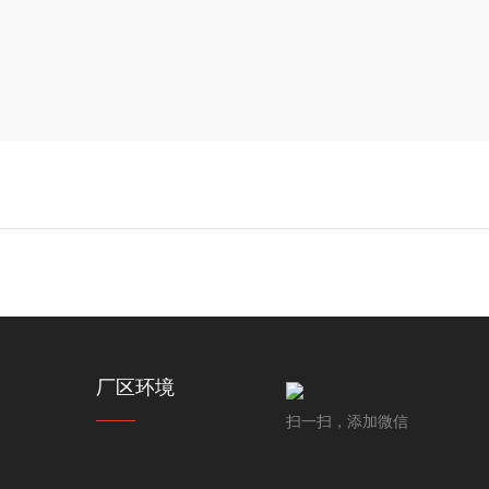
厂区环境
扫一扫，添加微信